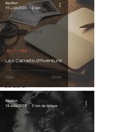
Apollon
Les
19 août 2023
2 min de lecture
Sans
Noms
Au
Commencement
Le
Grand
Exode
Jeu de rôle
Théories
Les Carnets d'Aventure.
Jeu de
rôle
Les
Gardiens
Apollon
18 août 2023
2 min de lecture