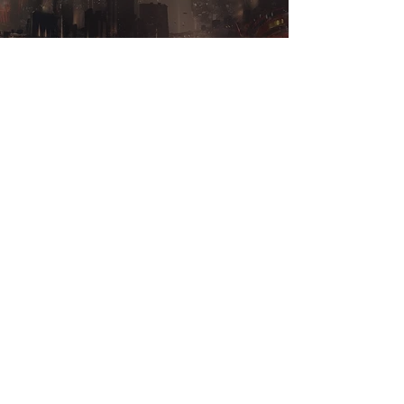
Les Sans Noms
Manaï’Zeriss sous l’hégémonie de
Chantant
Cleopatra 7
26 févr. 2023
1 min de lecture