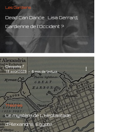
Les Gardiens
Dead Can Dance : Lisa Gerrard,
Gardienne de l'Occident ?
Cleopatra 7
18 août 2023
6 min de lecture
Théories
Le mystère de L’Heptastade
d’Alexandrie, Égypte.